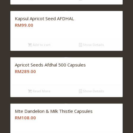
Kapsul Apricot Seed AFDHAL
RM99.00
Add to cart
Show Details
Apricot Seeds Afdhal 500 Capsules
RM289.00
Read More
Show Details
Mte Dandelion & Milk Thistle Capsules
RM108.00