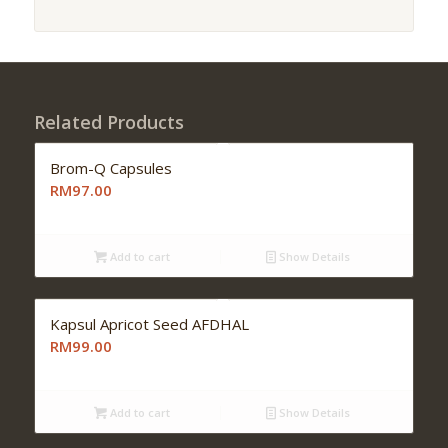
Related Products
Brom-Q Capsules
RM97.00
Add to cart
Show Details
Kapsul Apricot Seed AFDHAL
RM99.00
Add to cart
Show Details