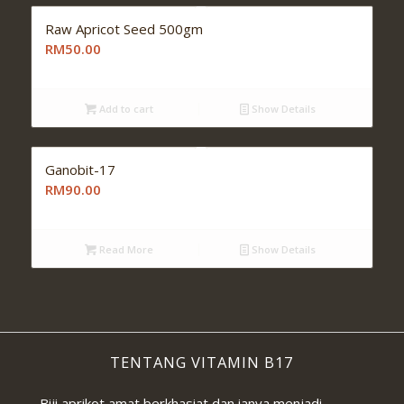
Raw Apricot Seed 500gm
RM50.00
Add to cart
Show Details
Ganobit-17
RM90.00
Read More
Show Details
TENTANG VITAMIN B17
Biji aprikot amat berkhasiat dan ianya menjadi