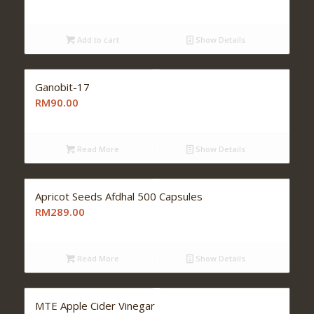
Add to cart
Show Details
Ganobit-17
RM90.00
Read More
Show Details
Apricot Seeds Afdhal 500 Capsules
RM289.00
Read More
Show Details
MTE Apple Cider Vinegar